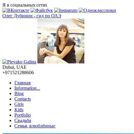
Перейти к основному содержанию
Я в социальных сетях
Олег Дубинин - гид по ОАЭ
Dubai, UAE
+971521288606
Главная
Information...
Главное меню
Blog
Contacts
Girls
Kids
Portfolio
Свадьба
Семья, влюблённые