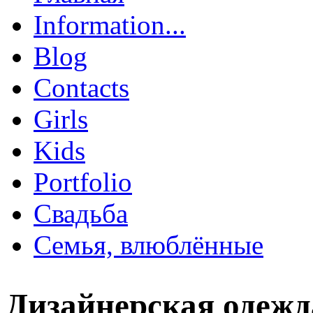
Главное меню
Information...
Blog
Contacts
Girls
Kids
Portfolio
Свадьба
Семья, влюблённые
Дизайнерская одежда