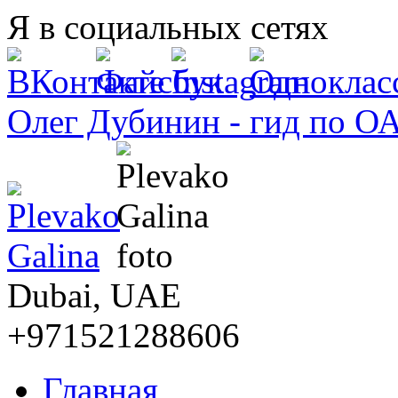
Перейти к основному содержанию
Я в социальных сетях
Олег Дубинин - гид по О
Dubai, UAE
+971521288606
Главная