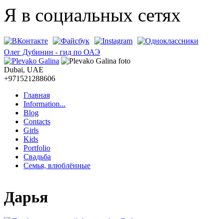
Перейти к основному содержанию
Я в социальных сетях
Олег Дубинин - гид по ОАЭ
Dubai, UAE
+971521288606
Главная
Information...
Главное меню
Blog
Contacts
Girls
Kids
Portfolio
Свадьба
Семья, влюблённые
Дарья